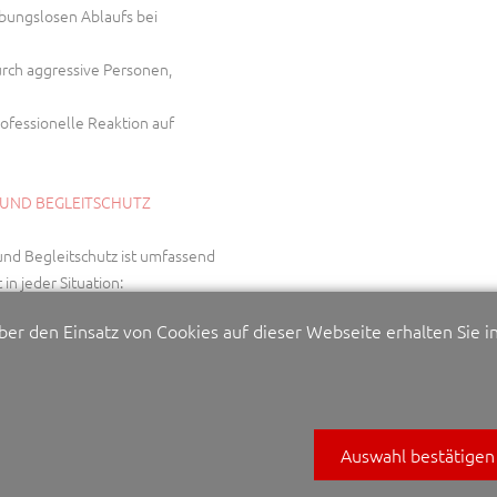
ibungslosen Ablaufs bei
rch aggressive Personen,
ofessionelle Reaktion auf
 UND BEGLEITSCHUTZ
nd Begleitschutz ist umfassend
 in jeder Situation:
über den Einsatz von Cookies auf dieser Webseite erhalten Sie i
tag, auf Reisen oder bei
erung von Managern, Politikern
ransfer von Personen und
Auswahl bestätigen
häftsreisen, bei Konferenzen oder