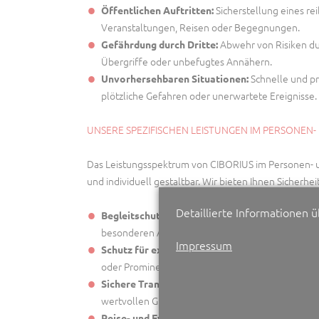
Sicherstellung eines re
Öffentlichen Auftritten:
Veranstaltungen, Reisen oder Begegnungen.
Abwehr von Risiken du
Gefährdung durch Dritte:
Übergriffe oder unbefugtes Annähern.
Schnelle und pr
Unvorhersehbaren Situationen:
plötzliche Gefahren oder unerwartete Ereignisse.
UNSERE SPEZIFISCHEN LEISTUNGEN IM PERSONEN-
Das Leistungsspektrum von CIBORIUS im Personen- u
und individuell gestaltbar. Wir bieten Ihnen Sicherheit
Detaillierte Informationen 
Schutz im All
Begleitschutz für Privatpersonen:
besonderen Anlässen.
Impressum
Absich
Schutz für exponierte Persönlichkeiten:
oder Prominenten bei allen Aktivitäten.
Diskreter und geschützter T
Sichere Transporte:
wertvollen Gütern.
Sicherheit auf Gesc
Reise- und Eventbegleitung: