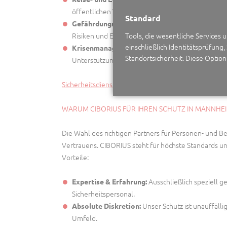
öffentlichen Veranstaltungen.
Standard
Vo
Gefährdungsanalyse & Präventionsplanung:
Tools, die wesentliche Services
Risiken und Entwicklung proaktiver Schutzmaßn
einschließlich Identitätsprüfung,
Erstellu
Krisenmanagement & Notfallplanung:
Standortsicherheit. Diese Optio
Unterstützung in akuten Bedrohungssituationen.
Sicherheitsdienst anfragen
WARUM CIBORIUS FÜR IHREN SCHUTZ IN MANNHE
Die Wahl des richtigen Partners für Personen- und Beg
Vertrauens. CIBORIUS steht für höchste Standards u
Vorteile:
Ausschließlich speziell g
Expertise & Erfahrung:
Sicherheitspersonal.
Unser Schutz ist unauffällig 
Absolute Diskretion:
Umfeld.