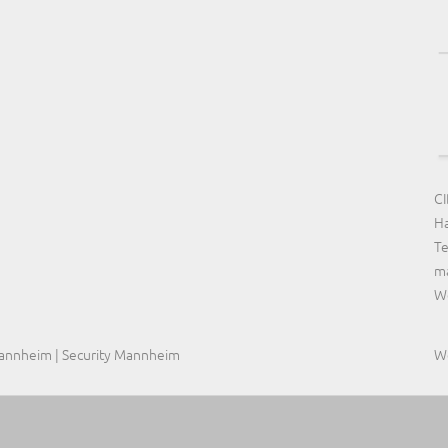
CI
Ha
Te
m
We
Mannheim | Security Mannheim
W