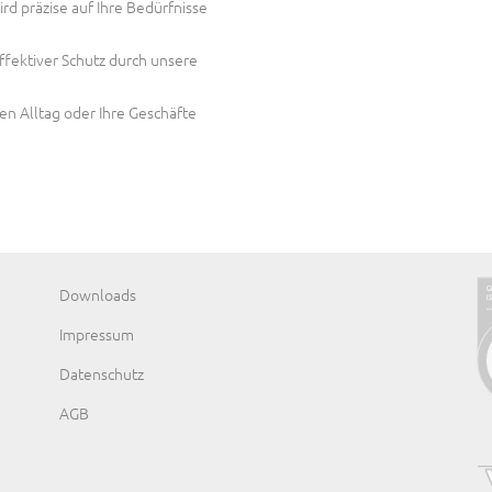
 präzise auf Ihre Bedürfnisse
ffektiver Schutz durch unsere
en Alltag oder Ihre Geschäfte
Navigation
Downloads
überspringen
Impressum
Datenschutz
AGB