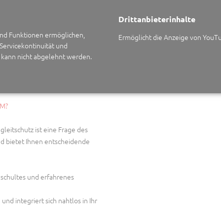
Drittanbieterinhalte
rab-Bewertung potenzieller
 und Funktionen ermöglichen,
ahmen.
Ermöglicht die Anzeige von YouT
 Servicekontinuität und
ng von Notfallprotokollen und
n kann nicht abgelehnt werden.
IM?
leitschutz ist eine Frage des
nd bietet Ihnen entscheidende
eschultes und erfahrenes
und integriert sich nahtlos in Ihr