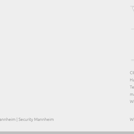
CI
Ha
Te
m
We
Mannheim | Security Mannheim
W