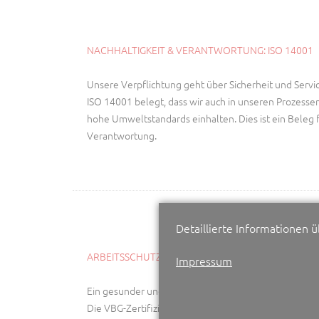
NACHHALTIGKEIT & VERANTWORTUNG: ISO 14001
Unsere Verpflichtung geht über Sicherheit und Servic
ISO 14001 belegt, dass wir auch in unseren Proze
hohe Umweltstandards einhalten. Dies ist ein Beleg 
Verantwortung.
Detaillierte Informationen 
ARBEITSSCHUTZ & MITARBEITERENTWICKLUNG
Impressum
Ein gesunder und sicherer Arbeitsplatz ist die Grundla
Die VBG-Zertifizierung "Arbeitsschutz mit System" bes