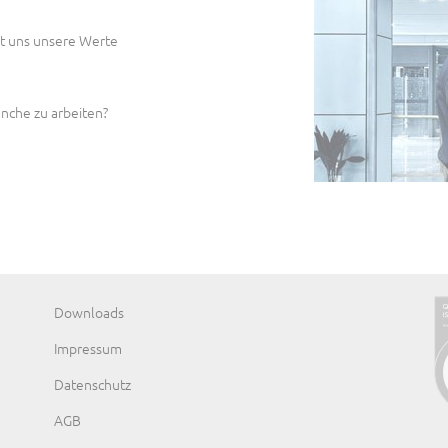
it uns unsere Werte
nche zu arbeiten?
Navigation
Downloads
überspringen
Impressum
Datenschutz
AGB