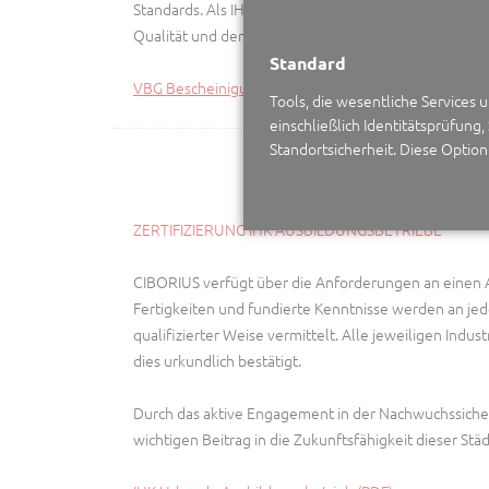
Standards. Als IHK-zertifizierter Ausbildungsbetrieb s
Qualität und den Nachwuchs der Sicherheitsbranche.
Standard
VBG Bescheinigung, AMS – Arbeitsschutz mit System 
Tools, die wesentliche Services
einschließlich Identitätsprüfung,
Standortsicherheit. Diese Optio
ZERTIFIZIERUNG IHK AUSBILDUNGSBETRIEBE
CIBORIUS verfügt über die Anforderungen an einen 
Fertigkeiten und fundierte Kenntnisse werden an je
qualifizierter Weise vermittelt. Alle jeweiligen Ind
dies urkundlich bestätigt.
Durch das aktive Engagement in der Nachwuchssiche
wichtigen Beitrag in die Zukunftsfähigkeit dieser Städ