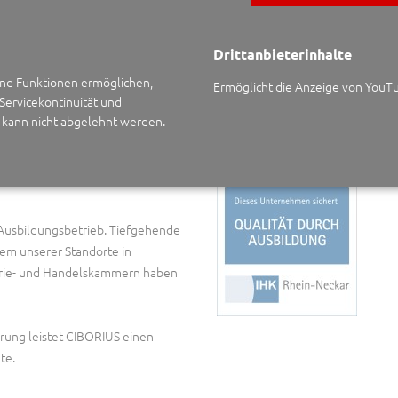
ichern wir zudem aktiv die
Drittanbieterinhalte
(PDF)
 und Funktionen ermöglichen,
Ermöglicht die Anzeige von YouT
 Servicekontinuität und
n kann nicht abgelehnt werden.
Ausbildungsbetrieb. Tiefgehende
dem unserer Standorte in
ustrie- und Handelskammern haben
rung leistet CIBORIUS einen
te.