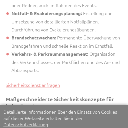
oder Redner, auch im Rahmen des Events.
Erstellung und
Notfall- & Evakuierungsplanung:
Umsetzung von detaillierten Notfallplänen,
Durchführung von Evakuierungsübungen.
Permanente Überwachung von
Brandschutzwachen:
Brandgefahren und schnelle Reaktion im Ernstfall.
Organisation
Verkehrs- & Parkraummanagement:
des Verkehrsflusses, der Parkflächen und des An- und
Abtransports.
Sicherheitsdienst anfragen
Maßgeschneiderte Sicherheitskonzepte für
jedes Event
Detaillierte Informationen über den Einsatz von Cookies
auf dieser Webseite erhalten Sie in der
Jede Veranstaltung ist einzigartig. Wir analysieren Ihre
Datenschutzerklärung
.