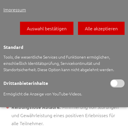
spezifischen Anforderungen, die Art des Events, die
Location und die erwartete Besucherzahl, um ein präzises
Impressum
und effektives Sicherheitskonzept für Ihre Veranstaltung
in Mannheim zu erstellen.
Auswahl bestätigen
Alle akzeptieren
IHR PARTNER FÜR VERANSTALTUNGSSICHERHEIT IN MANNHEIM:
DIE CIBORIUS VORTEILE
Standard
Tools, die wesentliche Services und Funktionen ermöglichen,
Mit CIBORIUS entscheiden Sie sich für einen Partner, der
einschließlich Identitätsprüfung, Servicekontinuität und
Ihren Veranstaltungserfolg durch kompromisslose
Standortsicherheit. Diese Option kann nicht abgelehnt werden.
Sicherheit unterstützt:
Drittanbieterinhalte
Spezialisierte und geschulte
Erfahrenes Personal:
Ermöglicht die Anzeige von YouTube-Videos.
Sicherheitskräfte mit Expertise im Eventbereich.
Minimierung von Störungen
Reibungslose Abläufe:
und Gewährleistung eines positiven Erlebnisses für
alle Teilnehmer.