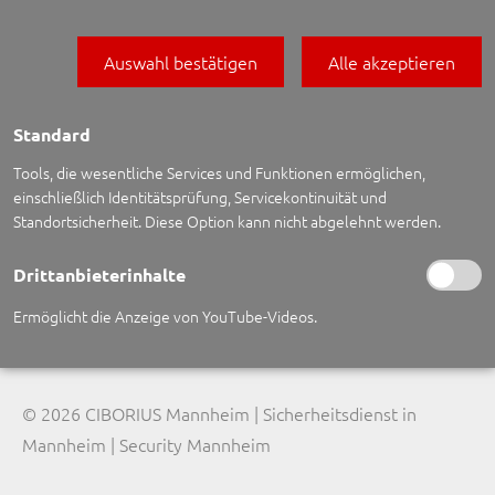
Auswahl bestätigen
Alle akzeptieren
Standard
Tools, die wesentliche Services und Funktionen ermöglichen,
CIBORIUS Security & Service Solutions Mannheim GmbH
einschließlich Identitätsprüfung, Servicekontinuität und
Standortsicherheit. Diese Option kann nicht abgelehnt werden.
Havellandstr. 10-12, 68309
Mannheim
Tel.: 0621 / 72 47 07 24, Fax: 0621 / 72 47 07 25
Drittanbieterinhalte
mannheim@security.de
Ermöglicht die Anzeige von YouTube-Videos.
Website: www.security.de
© 2026 CIBORIUS Mannheim | Sicherheitsdienst in
Mannheim | Security Mannheim